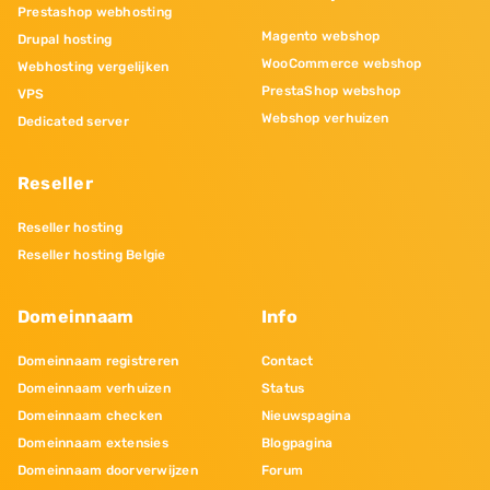
Prestashop webhosting
Magento webshop
Drupal hosting
WooCommerce webshop
Webhosting vergelijken
PrestaShop webshop
VPS
Webshop verhuizen
Dedicated server
Reseller
Reseller hosting
Reseller hosting Belgie
Domeinnaam
Info
Domeinnaam registreren
Contact
Domeinnaam verhuizen
Status
Domeinnaam checken
Nieuwspagina
Domeinnaam extensies
Blogpagina
Domeinnaam doorverwijzen
Forum