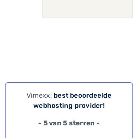
Vimexx:
best beoordeelde
webhosting provider!
- 5 van 5 sterren -