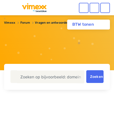
Vimexx
Forum
Vragen en antwoorden
domeinnaam
BTW tonen
Zoeken