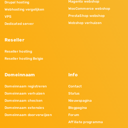
Magento webshop
Drupal hosting
WooCommerce webshop
Webhosting vergelijken
PrestaShop webshop
VPS
Webshop verhuizen
Dedicated server
Reseller
Reseller hosting
Reseller hosting Belgie
Domeinnaam
Info
Domeinnaam registreren
Contact
Domeinnaam verhuizen
Status
Domeinnaam checken
Nieuwspagina
Domeinnaam extensies
Blogpagina
Domeinnaam doorverwijzen
Forum
Affiliate programma