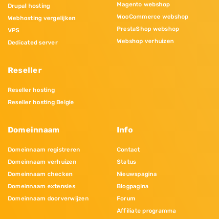
Magento webshop
Drupal hosting
WooCommerce webshop
Webhosting vergelijken
PrestaShop webshop
VPS
Webshop verhuizen
Dedicated server
Reseller
Reseller hosting
Reseller hosting Belgie
Domeinnaam
Info
Domeinnaam registreren
Contact
Domeinnaam verhuizen
Status
Domeinnaam checken
Nieuwspagina
Domeinnaam extensies
Blogpagina
Domeinnaam doorverwijzen
Forum
Affiliate programma