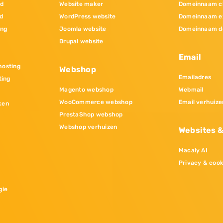
nd
Website maker
Domeinnaam c
d
WordPress website
Domeinnaam e
ing
Joomla website
Domeinnaam d
Drupal website
Email
osting
Webshop
Emailadres
ting
Magento webshop
Webmail
WooCommerce webshop
Email verhuize
ken
PrestaShop webshop
Webshop verhuizen
Websites 
Macaly AI
Privacy & cook
gie