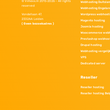
© Vimexx.nl 2015‐2026 - All rights
Webhosting Duitsla
reserved
Webhosting Engelan
Wordpress webhost
Vondellaan 47,
2332AA Leiden
Magento hosting
( Geen bezoekadres )
Joomla hosting
Woocommerce webh
Prestashop webhos
Drupal hosting
Webhosting vergelij
VPS
Dedicated server
Reseller
Reseller hosting
Reseller hosting Bel