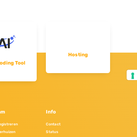
Hosting
oding Tool
am
Info
gistreren
Contact
erhuizen
Status