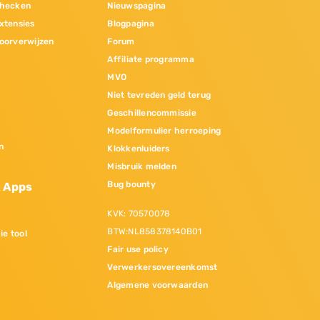
hecken
Nieuwspagina
xtensies
Blogpagina
oorverwijzen
Forum
Affiliate programma
MVO
Niet tevreden geld terug
Geschillencommissie
Modelformulier herroeping
n
Klokkenluiders
Misbruik melden
Bug bounty
& Apps
KVK: 70570078
BTW:NL858378140B01
ie tool
Fair use policy
Verwerkersovereenkomst
Algemene voorwaarden