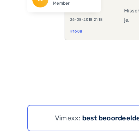
Member
Missch
je.
26-08-2018 21:18
#1608
Vimexx:
best beoordeeld