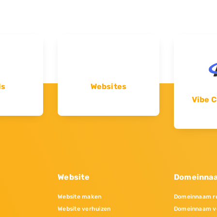
ls
Websites
Vibe C
Website
Domeinna
Website maken
Domeinnaam re
Website verhuizen
Domeinnaam v