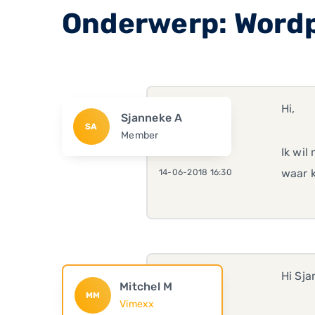
Onderwerp: Wordp
Hi,
Sjanneke A
SA
Member
Ik wi
waar 
14-06-2018 16:30
Hi Sja
Mitchel M
MM
Vimexx