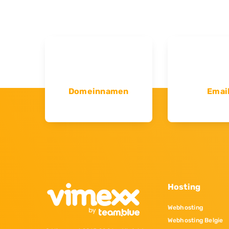
Domeinnamen
Emai
Hosting
Webhosting
Webhosting Belgie