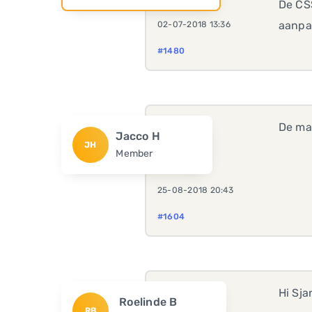
De CSS
aanpas
02-07-2018 13:36
#1480
De ma
Jacco H
JH
Member
25-08-2018 20:43
#1604
Hi Sja
Roelinde B
RB