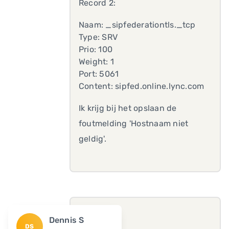
Record 2:
Naam: _sipfederationtls._tcp
Type: SRV
Prio: 100
Weight: 1
Port: 5061
Content: sipfed.online.lync.com
Ik krijg bij het opslaan de
foutmelding 'Hostnaam niet
geldig'.
Dennis S
DS