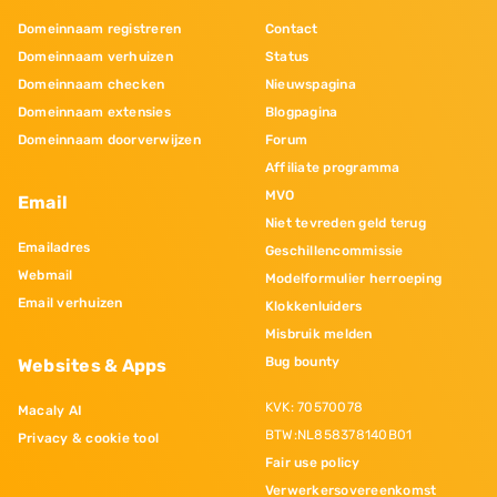
Domeinnaam registreren
Contact
Domeinnaam verhuizen
Status
Domeinnaam checken
Nieuwspagina
Domeinnaam extensies
Blogpagina
Domeinnaam doorverwijzen
Forum
Affiliate programma
MVO
Email
Niet tevreden geld terug
Emailadres
Geschillencommissie
Webmail
Modelformulier herroeping
Email verhuizen
Klokkenluiders
Misbruik melden
Bug bounty
Websites & Apps
KVK: 70570078
Macaly AI
BTW:NL858378140B01
Privacy & cookie tool
Fair use policy
Verwerkersovereenkomst