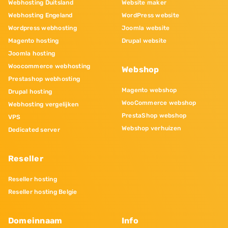
Webhosting Duitsland
Website maker
Webhosting Engeland
WordPress website
Wordpress webhosting
Joomla website
Magento hosting
Drupal website
Joomla hosting
Woocommerce webhosting
Webshop
Prestashop webhosting
Magento webshop
Drupal hosting
WooCommerce webshop
Webhosting vergelijken
PrestaShop webshop
VPS
Webshop verhuizen
Dedicated server
Reseller
Reseller hosting
Reseller hosting Belgie
Domeinnaam
Info