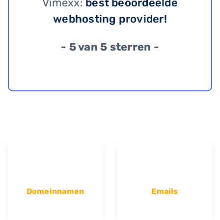
Vimexx:
best beoordeelde
webhosting provider!
- 5 van 5 sterren -
Domeinnamen
Emails