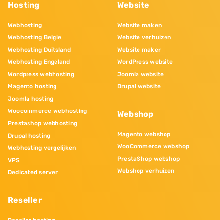
Hosting
Website
Webhosting
Website maken
Webhosting Belgie
Website verhuizen
Webhosting Duitsland
Website maker
Webhosting Engeland
WordPress website
Wordpress webhosting
Joomla website
Magento hosting
Drupal website
Joomla hosting
Woocommerce webhosting
Webshop
Prestashop webhosting
Magento webshop
Drupal hosting
WooCommerce webshop
Webhosting vergelijken
PrestaShop webshop
VPS
Webshop verhuizen
Dedicated server
Reseller