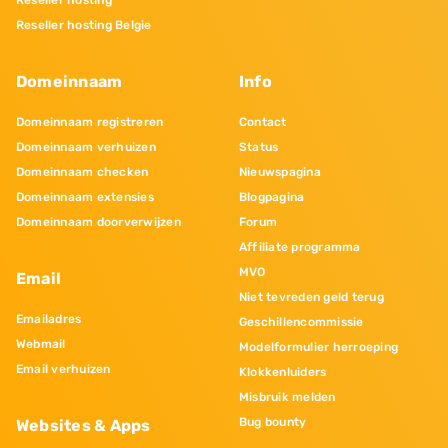
Reseller hosting
Reseller hosting Belgie
Domeinnaam
Info
Domeinnaam registreren
Contact
Domeinnaam verhuizen
Status
Domeinnaam checken
Nieuwspagina
Domeinnaam extensies
Blogpagina
Domeinnaam doorverwijzen
Forum
Affiliate programma
MVO
Email
Niet tevreden geld terug
Emailadres
Geschillencommissie
Webmail
Modelformulier herroeping
Email verhuizen
Klokkenluiders
Misbruik melden
Bug bounty
Websites & Apps