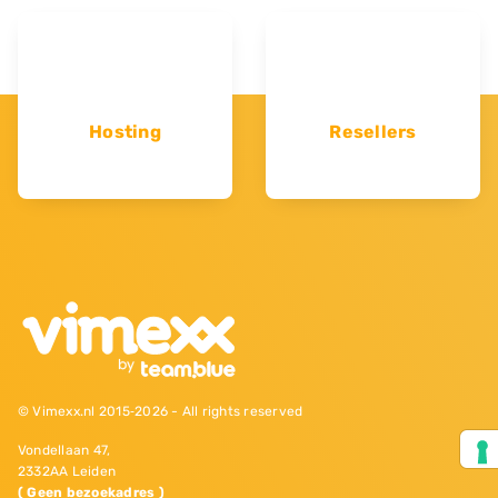
Hosting
Resellers
© Vimexx.nl 2015‐2026 - All rights reserved
Vondellaan 47,
2332AA Leiden
( Geen bezoekadres )