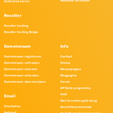
Webshop verhuizen
Dedicated server
Reseller
Reseller hosting
Reseller hosting Belgie
Domeinnaam
Info
Domeinnaam registreren
Contact
Domeinnaam verhuizen
Status
Domeinnaam checken
Nieuwspagina
Domeinnaam extensies
Blogpagina
Domeinnaam doorverwijzen
Forum
Affiliate programma
MVO
Email
Niet tevreden geld terug
Emailadres
Geschillencommissie
Webmail