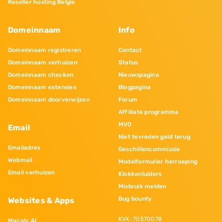
Reseller hosting Belgie
Domeinnaam
Info
Domeinnaam registreren
Contact
Domeinnaam verhuizen
Status
Domeinnaam checken
Nieuwspagina
Domeinnaam extensies
Blogpagina
Domeinnaam doorverwijzen
Forum
Affiliate programma
MVO
Email
Niet tevreden geld terug
Emailadres
Geschillencommissie
Webmail
Modelformulier herroeping
Email verhuizen
Klokkenluiders
Misbruik melden
Bug bounty
Websites & Apps
KVK: 70570078
Macaly AI