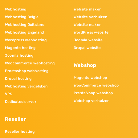
Webhosting
Website maken
Webhosting Belgie
Website verhuizen
Webhosting Duitsland
Website maker
Webhosting Engeland
WordPress website
Wordpress webhosting
Joomla website
Magento hosting
Drupal website
Joomla hosting
Woocommerce webhosting
Webshop
Prestashop webhosting
Magento webshop
Drupal hosting
WooCommerce webshop
Webhosting vergelijken
PrestaShop webshop
VPS
Webshop verhuizen
Dedicated server
Reseller
Reseller hosting