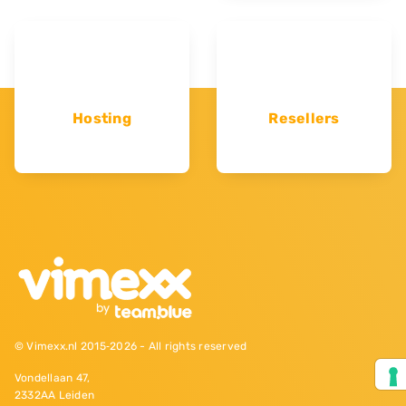
Hosting
Resellers
© Vimexx.nl 2015‐2026 - All rights reserved
Vondellaan 47,
2332AA Leiden