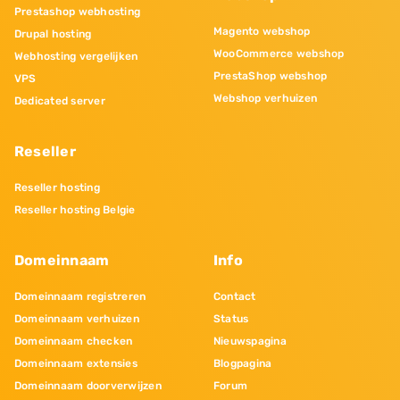
Prestashop webhosting
Magento webshop
Drupal hosting
WooCommerce webshop
Webhosting vergelijken
PrestaShop webshop
VPS
Webshop verhuizen
Dedicated server
Reseller
Reseller hosting
Reseller hosting Belgie
Domeinnaam
Info
Domeinnaam registreren
Contact
Domeinnaam verhuizen
Status
Domeinnaam checken
Nieuwspagina
Domeinnaam extensies
Blogpagina
Domeinnaam doorverwijzen
Forum