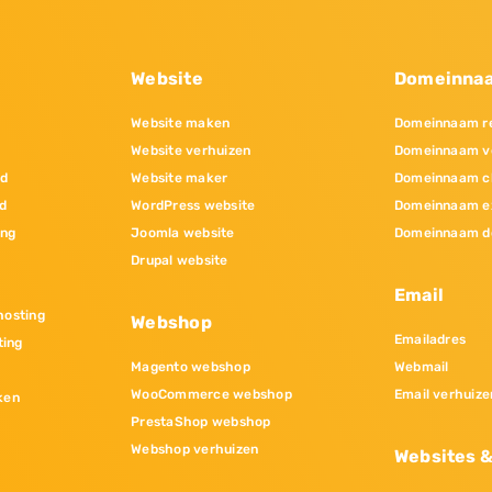
Website
Domeinna
Website maken
Domeinnaam re
Website verhuizen
Domeinnaam v
nd
Website maker
Domeinnaam c
d
WordPress website
Domeinnaam e
ing
Joomla website
Domeinnaam d
Drupal website
Email
osting
Webshop
Emailadres
ting
Magento webshop
Webmail
WooCommerce webshop
Email verhuize
ken
PrestaShop webshop
Webshop verhuizen
Websites 