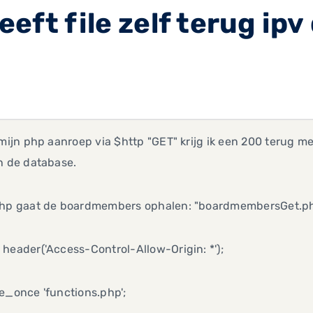
ft file zelf terug ipv 
 mijn php aanroep via $http "GET" krijg ik een 200 terug me
n de database.
php gaat de boardmembers ophalen: "boardmembersGet.p
header('Access-Control-Allow-Origin: *');
e_once 'functions.php';