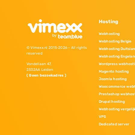
Hosting
Webhosting
Webhosting Belgie
© Vimexx.nl 2015‐2026 - All rights
Webhosting Duitsla
reserved
Webhosting Engelan
Wordpress webhost
Vondellaan 47,
2332AA Leiden
Magento hosting
( Geen bezoekadres )
Joomla hosting
Woocommerce webh
Prestashop webhos
Drupal hosting
Webhosting vergelij
VPS
Dedicated server