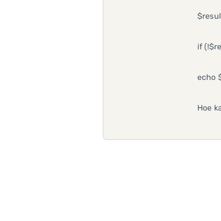
$resu
if (!$
echo $
Hoe ka