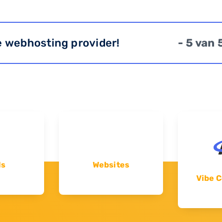
e webhosting provider!
- 5 van 
ls
Websites
Vibe C