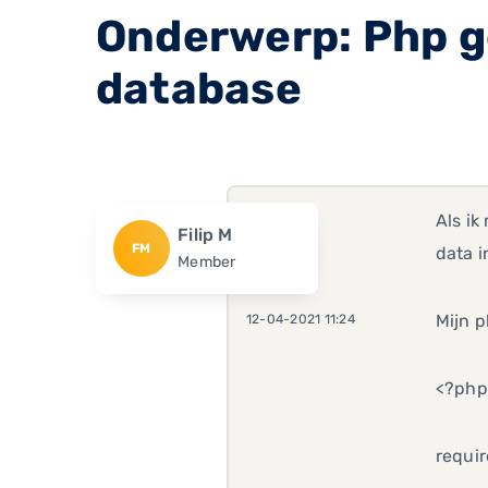
Onderwerp: Php gee
database
Als ik
Filip M
FM
data i
Member
Mijn 
12-04-2021 11:24
<?php 
requir