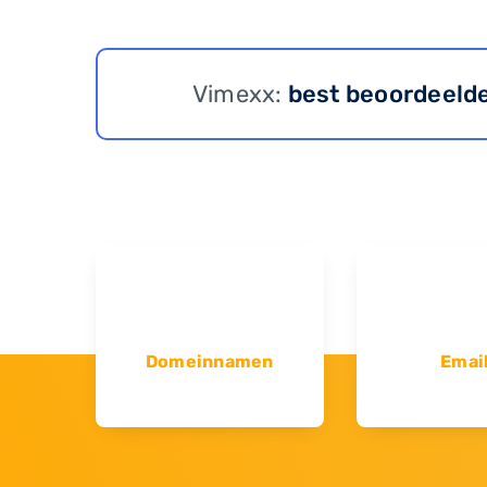
Vimexx:
best beoordeeld
Domeinnamen
Emai