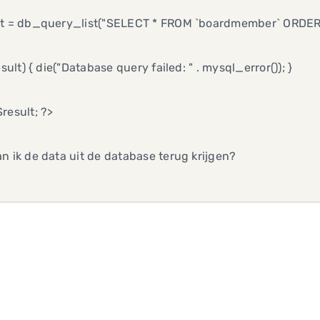
lt = db_query_list("SELECT * FROM `boardmember` ORDER B
result) { die("Database query failed: " . mysql_error()); }
result; ?>
n ik de data uit de database terug krijgen?