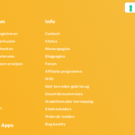
am
Info
gistreren
Contact
erhuizen
Status
hecken
Nieuwspagina
xtensies
Blogpagina
oorverwijzen
Forum
Affiliate programma
MVO
Niet tevreden geld terug
Geschillencommissie
Modelformulier herroeping
n
Klokkenluiders
Misbruik melden
Bug bounty
& Apps