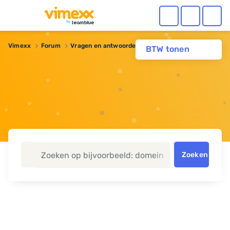
Vimexx
Forum
Vragen en antwoorden
Webhosting
Betaling
BTW tonen
Zoeken