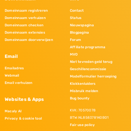
Domeinnaam registreren
Contact
Domeinnaam verhuizen
Status
Domeinnaam checken
Nieuwspagina
Domeinnaam extensies
Blogpagina
Domeinnaam doorverwijzen
Forum
Affiliate programma
MVO
Email
Niet tevreden geld terug
Emailadres
Geschillencommissie
Webmail
Modelformulier herroeping
Email verhuizen
Klokkenluiders
Misbruik melden
Bug bounty
Websites & Apps
KVK: 70570078
Macaly AI
BTW:NL858378140B01
Privacy & cookie tool
Fair use policy