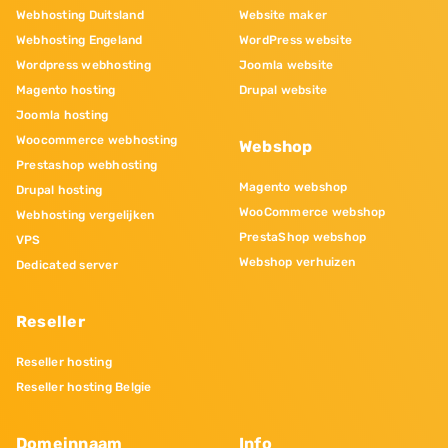
Webhosting Duitsland
Website maker
Webhosting Engeland
WordPress website
Wordpress webhosting
Joomla website
Magento hosting
Drupal website
Joomla hosting
Woocommerce webhosting
Webshop
Prestashop webhosting
Magento webshop
Drupal hosting
WooCommerce webshop
Webhosting vergelijken
PrestaShop webshop
VPS
Webshop verhuizen
Dedicated server
Reseller
Reseller hosting
Reseller hosting Belgie
Domeinnaam
Info