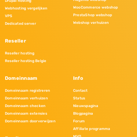
Drupal hosting
WooCommerce webshop
Webhosting vergelijken
PrestaShop webshop
VPS
Webshop verhuizen
Dedicated server
Reseller
Reseller hosting
Reseller hosting Belgie
Domeinnaam
Info
Domeinnaam registreren
Contact
Domeinnaam verhuizen
Status
Domeinnaam checken
Nieuwspagina
Domeinnaam extensies
Blogpagina
Domeinnaam doorverwijzen
Forum
Affiliate programma
MVO