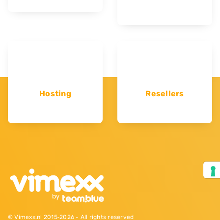
Hosting
Resellers
© Vimexx.nl 2015‐2026 - All rights reserved