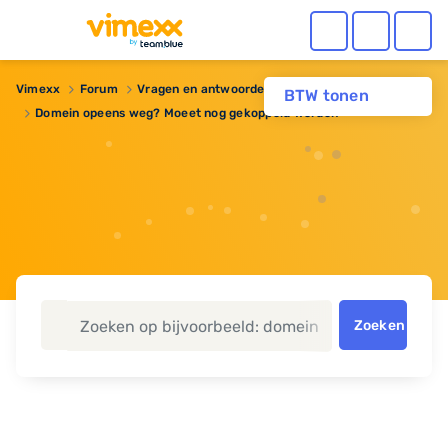
Vimexx
Forum
Vragen en antwoorden
Webhosting
BTW tonen
Domein opeens weg? Moeet nog gekoppeld worden
Zoeken