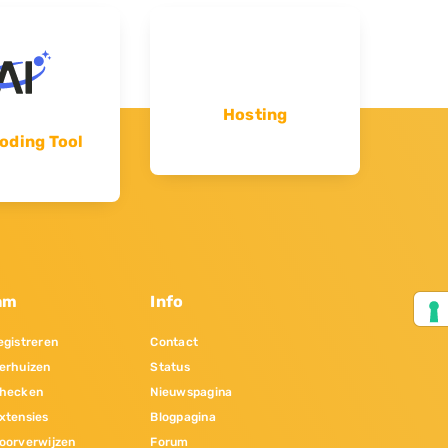
Hosting
oding Tool
am
Info
gistreren
Contact
erhuizen
Status
hecken
Nieuwspagina
xtensies
Blogpagina
oorverwijzen
Forum