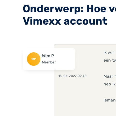
Onderwerp: Hoe vo
Vimexx account
Ik wil
Wim P
WP
een tw
Member
Maar h
15-04-2022 09:48
heb ik
Ieman