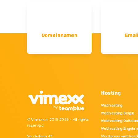
Domeinnamen
Emai
Hosting
Webhosting
Webhosting Belgie
© Vimexx.nl 2015‐2026 - All rights
Webhosting Duitsla
reserved
Webhosting Engelan
Wordpress webhost
Vondellaan 47,