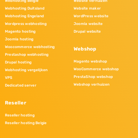
Webhosting Belgie
Website verhuizen
Webhosting Duitsland
Website maker
Webhosting Engeland
WordPress website
Wordpress webhosting
Joomla website
Magento hosting
Drupal website
Joomla hosting
Woocommerce webhosting
Webshop
Prestashop webhosting
Magento webshop
Drupal hosting
WooCommerce webshop
Webhosting vergelijken
PrestaShop webshop
VPS
Webshop verhuizen
Dedicated server
Reseller
Reseller hosting
Reseller hosting Belgie