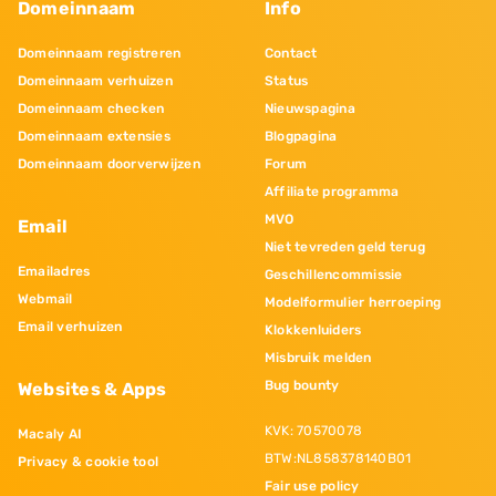
Domeinnaam
Info
Domeinnaam registreren
Contact
Domeinnaam verhuizen
Status
Domeinnaam checken
Nieuwspagina
Domeinnaam extensies
Blogpagina
Domeinnaam doorverwijzen
Forum
Affiliate programma
MVO
Email
Niet tevreden geld terug
Emailadres
Geschillencommissie
Webmail
Modelformulier herroeping
Email verhuizen
Klokkenluiders
Misbruik melden
Bug bounty
Websites & Apps
KVK: 70570078
Macaly AI
BTW:NL858378140B01
Privacy & cookie tool
Fair use policy