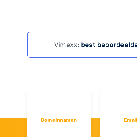
Vimexx:
best beoordeeld
Domeinnamen
Emai