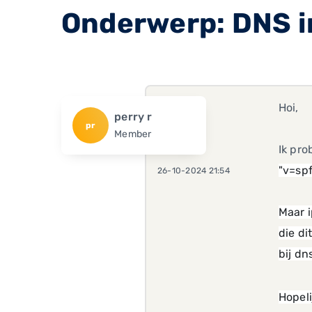
Onderwerp: DNS in
Hoi,
perry r
pr
Member
Ik pro
"v=spf
26-10-2024 21:54
Maar i
die di
bij dn
Hopeli