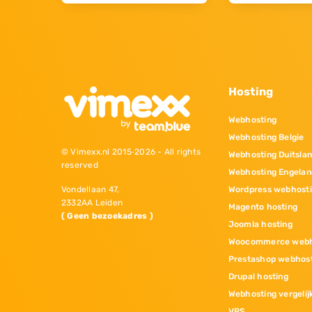
Hosting
Webhosting
Webhosting Belgie
© Vimexx.nl 2015‐2026 - All rights
Webhosting Duitsla
reserved
Webhosting Engelan
Wordpress webhost
Vondellaan 47,
2332AA Leiden
Magento hosting
( Geen bezoekadres )
Joomla hosting
Woocommerce webh
Prestashop webhos
Drupal hosting
Webhosting vergelij
VPS