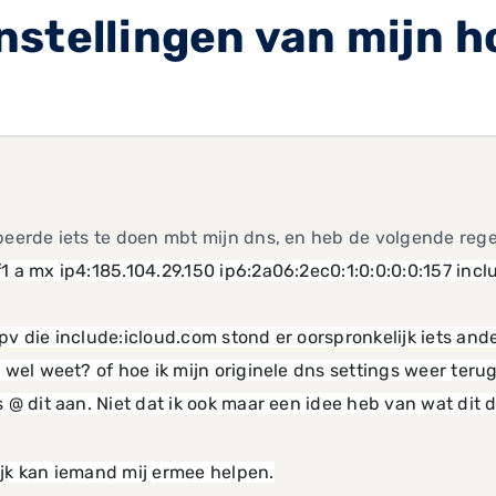
stellingen van mijn h
beerde iets te doen mbt mijn dns, en heb de volgende reg
1 a mx ip4:185.104.29.150 ip6:2a06:2ec0:1:0:0:0:0:157 incl
pv die include:icloud.com stond er oorspronkelijk iets ande
t wel weet? of hoe ik mijn originele dns settings weer teru
s @ dit aan. Niet dat ik ook maar een idee heb van wat dit 
jk kan iemand mij ermee helpen.