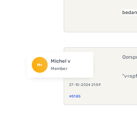
bedan
Oorspr
Michel v
Mv
Member
"v=sp
27-10-2024 21:59
#5185