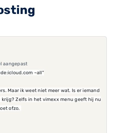
osting
el aangepast
ude:icloud.com ~all"
rs. Maar ik weet niet meer wat. Is er iemand
g krijg? Zelfs in het vimexx menu geeft hij nu
doet ofzo.