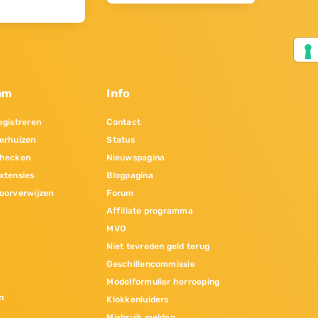
am
Info
gistreren
Contact
erhuizen
Status
hecken
Nieuwspagina
xtensies
Blogpagina
oorverwijzen
Forum
Affiliate programma
MVO
Niet tevreden geld terug
Geschillencommissie
Modelformulier herroeping
n
Klokkenluiders
Misbruik melden