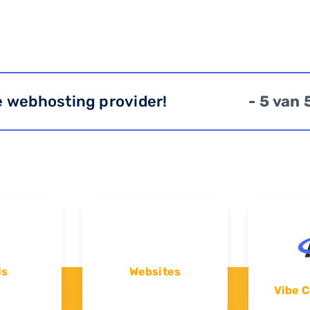
e webhosting provider!
- 5 van 
ls
Websites
Vibe C