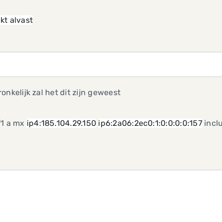
kt alvast
onkelijk zal het dit zijn geweest
f1 a mx
ip4:185.104.29.150
ip6:2a06:2ec0:1:0:0:0:0:157
inclu