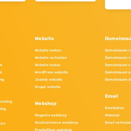
Website
Domeinna
Website maken
Domeinnaam re
Website verhuizen
Domeinnaam v
nd
Website maker
Domeinnaam c
d
WordPress website
Domeinnaam e
ing
Joomla website
Domeinnaam d
Drupal website
Email
osting
Webshop
Emailadres
ting
Magento webshop
Webmail
WooCommerce webshop
Email verhuize
ken
PrestaShop webshop