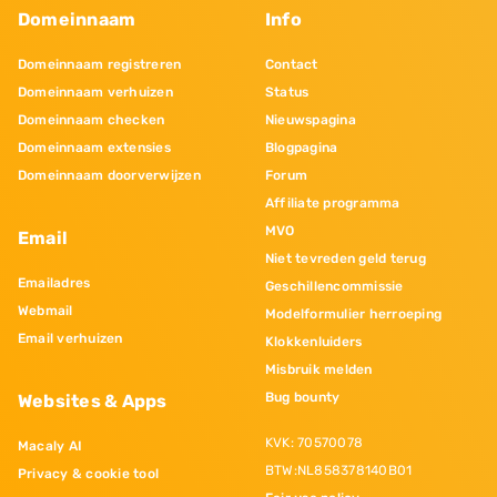
Domeinnaam
Info
Domeinnaam registreren
Contact
Domeinnaam verhuizen
Status
Domeinnaam checken
Nieuwspagina
Domeinnaam extensies
Blogpagina
Domeinnaam doorverwijzen
Forum
Affiliate programma
MVO
Email
Niet tevreden geld terug
Emailadres
Geschillencommissie
Webmail
Modelformulier herroeping
Email verhuizen
Klokkenluiders
Misbruik melden
Bug bounty
Websites & Apps
KVK: 70570078
Macaly AI
BTW:NL858378140B01
Privacy & cookie tool