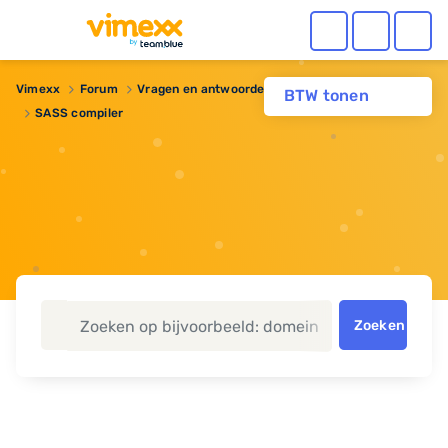
Vimexx
Forum
Vragen en antwoorden
Webhosting
BTW tonen
SASS compiler
Zoeken