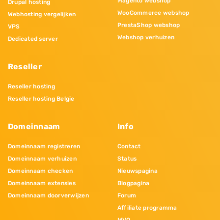
Magento webshop
Drupal hosting
WooCommerce webshop
Webhosting vergelijken
PrestaShop webshop
VPS
Webshop verhuizen
Dedicated server
Reseller
Reseller hosting
Reseller hosting Belgie
Domeinnaam
Info
Domeinnaam registreren
Contact
Domeinnaam verhuizen
Status
Domeinnaam checken
Nieuwspagina
Domeinnaam extensies
Blogpagina
Domeinnaam doorverwijzen
Forum
Affiliate programma