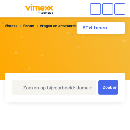
Vimexx
Forum
Vragen en antwoorden
Webhosting
FTP
BTW tonen
Zoeken