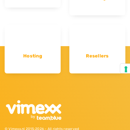
Hosting
Resellers
© Vimexx.nl 2015‐2026 - All rights reserved