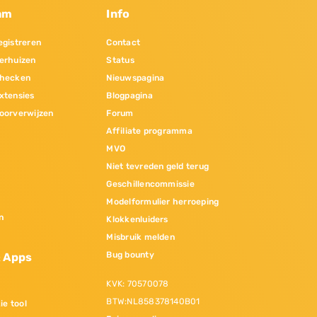
am
Info
gistreren
Contact
erhuizen
Status
hecken
Nieuwspagina
xtensies
Blogpagina
oorverwijzen
Forum
Affiliate programma
MVO
Niet tevreden geld terug
Geschillencommissie
Modelformulier herroeping
n
Klokkenluiders
Misbruik melden
Bug bounty
& Apps
KVK: 70570078
BTW:NL858378140B01
ie tool