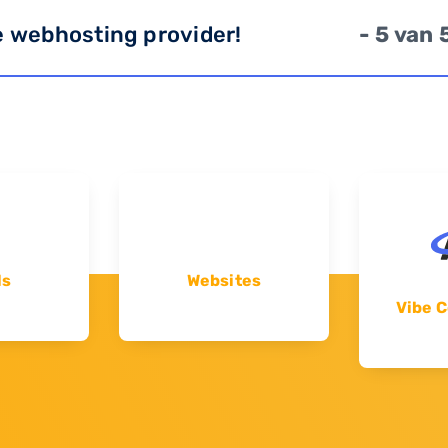
e webhosting provider!
- 5 van 
ls
Websites
Vibe C