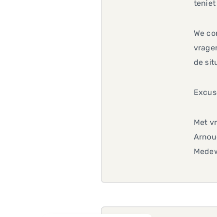
tenie
We con
vrage
de sit
Excus
Met vr
Arnou
Medew