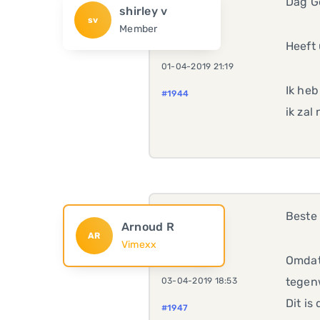
Dag G
shirley v
sv
Member
Heeft
01-04-2019 21:19
Ik heb
#1944
ik zal
Beste 
Arnoud R
AR
Vimexx
Omdat
tegenw
03-04-2019 18:53
Dit is
#1947