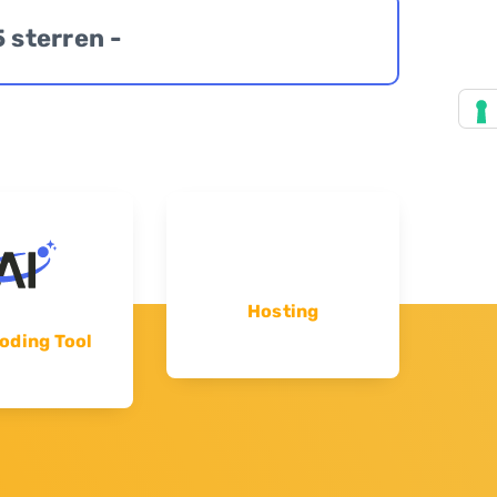
5 sterren -
Hosting
oding Tool