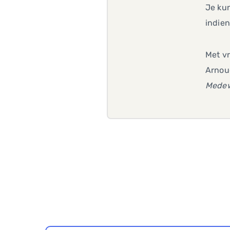
Je kun
indie
Met vr
Arnou
Medew