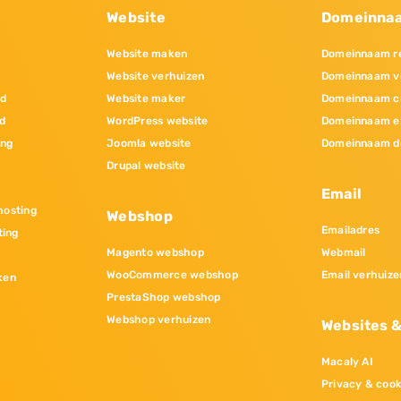
Website
Domeinna
Website maken
Domeinnaam re
Website verhuizen
Domeinnaam v
nd
Website maker
Domeinnaam c
d
WordPress website
Domeinnaam e
ing
Joomla website
Domeinnaam d
Drupal website
Email
osting
Webshop
Emailadres
ting
Magento webshop
Webmail
WooCommerce webshop
Email verhuize
ken
PrestaShop webshop
Webshop verhuizen
Websites 
Macaly AI
Privacy & cook