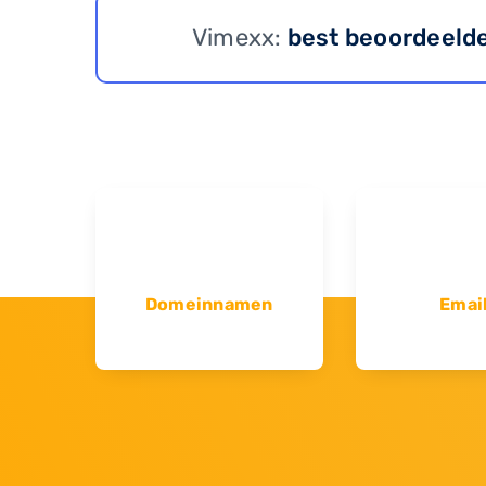
Vimexx:
best beoordeeld
Domeinnamen
Emai