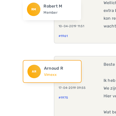
Wellic
Robert M
RM
extra 
Member
kon re
wacht
10-04-2019 11:51
#1961
Beste 
Arnoud R
AR
Vimexx
Ik heb
We zij
17-04-2019 09:55
Hier 
#1975
Wat be