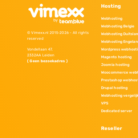
Hosting
Webhosting
Webhosting Belgie
© Vimexx.nl 2015‐2026 - All rights
Webhosting Duitsla
reserved
Webhosting Engelan
Wordpress webhost
Vondellaan 47,
2332AA Leiden
Magento hosting
( Geen bezoekadres )
Joomla hosting
Woocommerce webh
Prestashop webhos
Drupal hosting
Webhosting vergelij
VPS
Dedicated server
Reseller