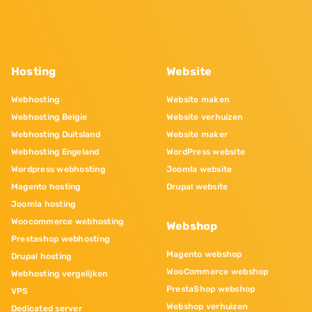
Hosting
Website
Webhosting
Website maken
Webhosting Belgie
Website verhuizen
Webhosting Duitsland
Website maker
Webhosting Engeland
WordPress website
Wordpress webhosting
Joomla website
Magento hosting
Drupal website
Joomla hosting
Woocommerce webhosting
Webshop
Prestashop webhosting
Magento webshop
Drupal hosting
WooCommerce webshop
Webhosting vergelijken
PrestaShop webshop
VPS
Webshop verhuizen
Dedicated server