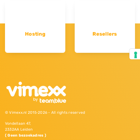
Hosting
Resellers
© Vimexx.nl 2015‐2026 - All rights reserved
Vondellaan 47,
2332AA Leiden
( Geen bezoekadres )