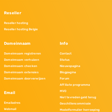
Reseller
Reseller hosting
Reseller hosting Belgie
Domeinnaam
Info
Domeinnaam registreren
Contact
Domeinnaam verhuizen
Status
Domeinnaam checken
Nieuwspagina
Domeinnaam extensies
Blogpagina
Domeinnaam doorverwijzen
Forum
Affiliate programma
MVO
Email
Niet tevreden geld terug
Emailadres
Geschillencommissie
Webmail
Modelformulier herroeping