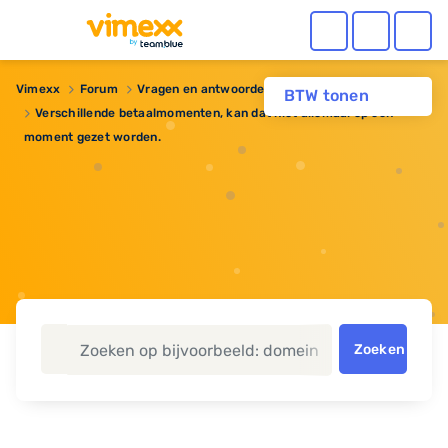
Vimexx
Forum
Vragen en antwoorden
Webhosting
BTW tonen
Verschillende betaalmomenten, kan dat niet allemaal op een
moment gezet worden.
Zoeken