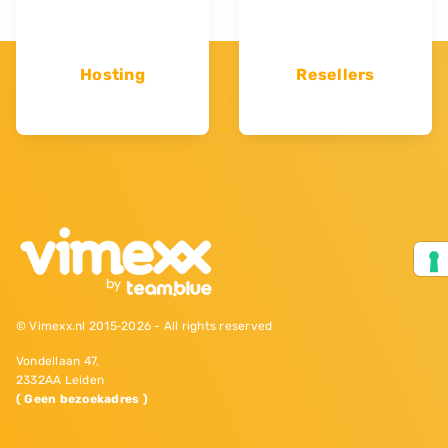
Hosting
Resellers
© Vimexx.nl 2015‐2026 - All rights reserved
Vondellaan 47,
2332AA Leiden
( Geen bezoekadres )