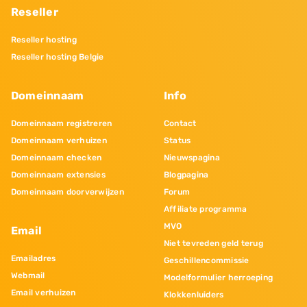
Reseller
Reseller hosting
Reseller hosting Belgie
Domeinnaam
Info
Domeinnaam registreren
Contact
Domeinnaam verhuizen
Status
Domeinnaam checken
Nieuwspagina
Domeinnaam extensies
Blogpagina
Domeinnaam doorverwijzen
Forum
Affiliate programma
MVO
Email
Niet tevreden geld terug
Emailadres
Geschillencommissie
Webmail
Modelformulier herroeping
Email verhuizen
Klokkenluiders