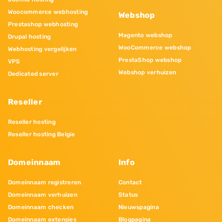
Woocommerce webhosting
Webshop
Prestashop webhosting
Magento webshop
Drupal hosting
WooCommerce webshop
Webhosting vergelijken
PrestaShop webshop
VPS
Webshop verhuizen
Dedicated server
Reseller
Reseller hosting
Reseller hosting Belgie
Domeinnaam
Info
Domeinnaam registreren
Contact
Domeinnaam verhuizen
Status
Domeinnaam checken
Nieuwspagina
Domeinnaam extensies
Blogpagina