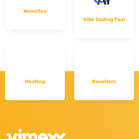
Websites
Vibe Coding Tool
Hosting
Resellers