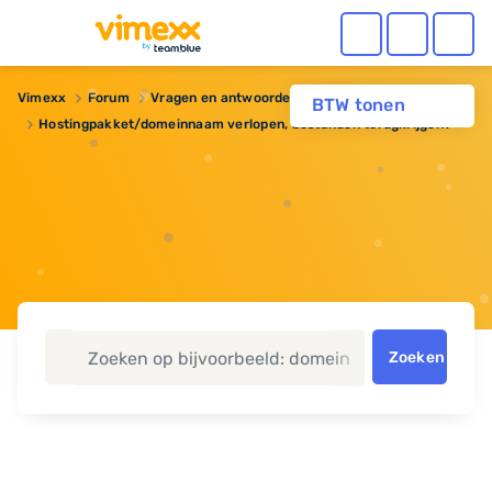
Vimexx
Forum
Vragen en antwoorden
Webhosting
BTW tonen
Hostingpakket/domeinnaam verlopen, bestanden terugkrijgen?
Zoeken