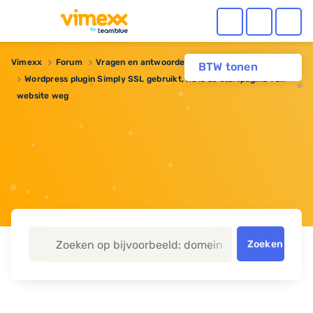
Vimexx
Forum
Vragen en antwoorden
Webhosting
BTW tonen
Wordpress plugin Simply SSL gebruikt, nu is de startpagina van
website weg
Zoeken