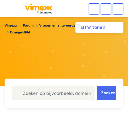
Vimexx
Forum
Vragen en antwoorden
Webhosting
BTW tonen
OrangeHRM
Zoeken