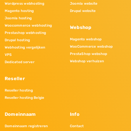
Wordpress webhosting
Joomla website
Magento hosting
Drupal website
Joomla hosting
Woocommerce webhosting
Webshop
Prestashop webhosting
Magento webshop
Drupal hosting
WooCommerce webshop
Webhosting vergelijken
PrestaShop webshop
VPS
Webshop verhuizen
Dedicated server
Reseller
Reseller hosting
Reseller hosting Belgie
Domeinnaam
Info
Domeinnaam registreren
Contact