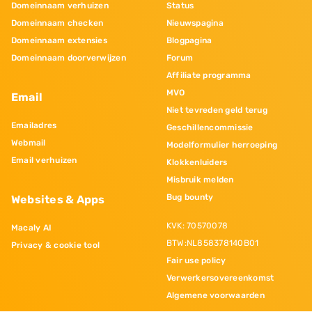
Domeinnaam verhuizen
Status
Domeinnaam checken
Nieuwspagina
Domeinnaam extensies
Blogpagina
Domeinnaam doorverwijzen
Forum
Affiliate programma
MVO
Email
Niet tevreden geld terug
Emailadres
Geschillencommissie
Webmail
Modelformulier herroeping
Email verhuizen
Klokkenluiders
Misbruik melden
Bug bounty
Websites & Apps
KVK: 70570078
Macaly AI
BTW:NL858378140B01
Privacy & cookie tool
Fair use policy
Verwerkersovereenkomst
Algemene voorwaarden