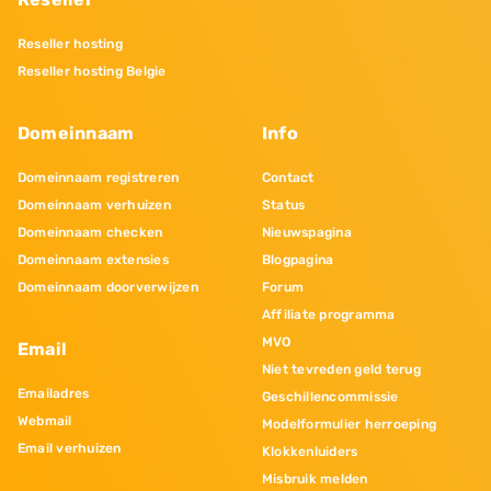
Reseller hosting
Reseller hosting Belgie
Domeinnaam
Info
Domeinnaam registreren
Contact
Domeinnaam verhuizen
Status
Domeinnaam checken
Nieuwspagina
Domeinnaam extensies
Blogpagina
Domeinnaam doorverwijzen
Forum
Affiliate programma
MVO
Email
Niet tevreden geld terug
Emailadres
Geschillencommissie
Webmail
Modelformulier herroeping
Email verhuizen
Klokkenluiders
Misbruik melden