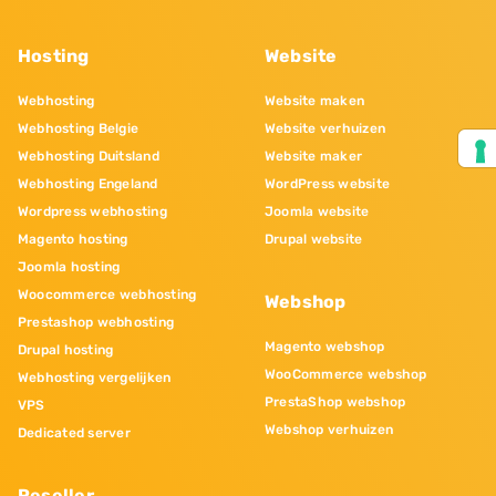
Hosting
Website
Webhosting
Website maken
Webhosting Belgie
Website verhuizen
Webhosting Duitsland
Website maker
Webhosting Engeland
WordPress website
Wordpress webhosting
Joomla website
Magento hosting
Drupal website
Joomla hosting
Woocommerce webhosting
Webshop
Prestashop webhosting
Magento webshop
Drupal hosting
WooCommerce webshop
Webhosting vergelijken
PrestaShop webshop
VPS
Webshop verhuizen
Dedicated server
Reseller