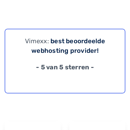
Vimexx:
best beoordeelde
webhosting provider!
- 5 van 5 sterren -