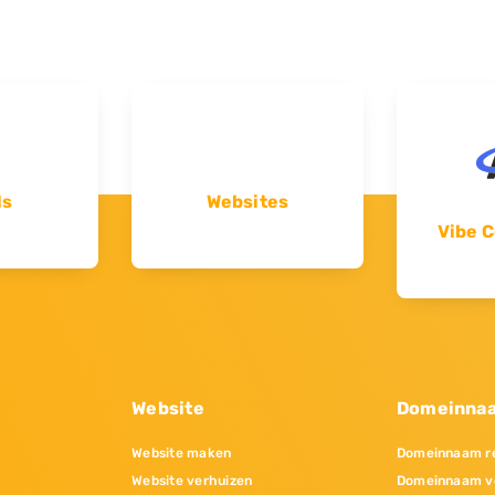
ls
Websites
Vibe C
Website
Domeinna
Website maken
Domeinnaam re
Website verhuizen
Domeinnaam v