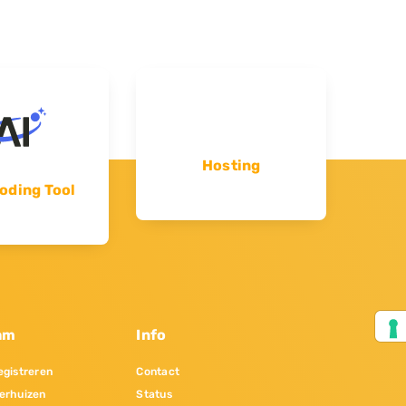
Hosting
oding Tool
am
Info
gistreren
Contact
erhuizen
Status