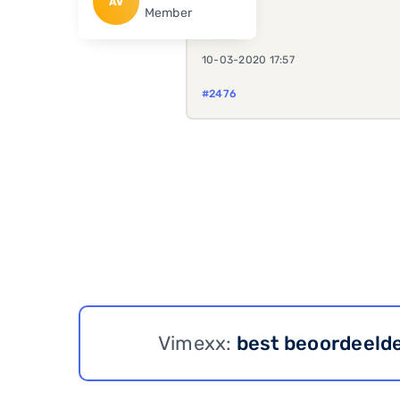
AV
Member
10-03-2020 17:57
#2476
Vimexx:
best beoordeeld