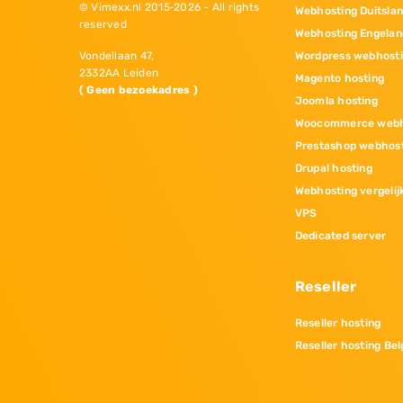
© Vimexx.nl 2015‐2026 - All rights
Webhosting Duitsla
reserved
Webhosting Engelan
Wordpress webhost
Vondellaan 47,
2332AA Leiden
Magento hosting
( Geen bezoekadres )
Joomla hosting
Woocommerce webh
Prestashop webhos
Drupal hosting
Webhosting vergelij
VPS
Dedicated server
Reseller
Reseller hosting
Reseller hosting Bel