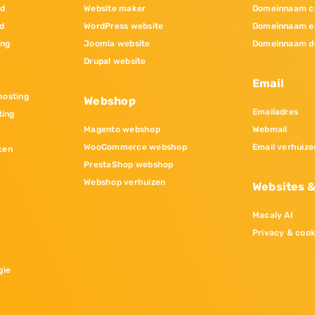
nd
Website maker
Domeinnaam c
d
WordPress website
Domeinnaam e
ing
Joomla website
Domeinnaam d
Drupal website
Email
osting
Webshop
Emailadres
ting
Magento webshop
Webmail
WooCommerce webshop
Email verhuize
ken
PrestaShop webshop
Webshop verhuizen
Websites 
Macaly AI
Privacy & cook
gie