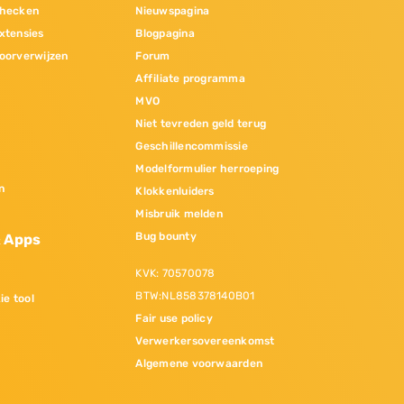
hecken
Nieuwspagina
xtensies
Blogpagina
oorverwijzen
Forum
Affiliate programma
MVO
Niet tevreden geld terug
Geschillencommissie
Modelformulier herroeping
n
Klokkenluiders
Misbruik melden
Bug bounty
& Apps
KVK: 70570078
BTW:NL858378140B01
ie tool
Fair use policy
Verwerkersovereenkomst
Algemene voorwaarden