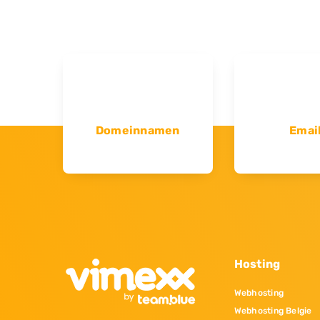
Domeinnamen
Emai
Hosting
Webhosting
Webhosting Belgie