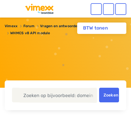
Vimexx
Forum
Vragen en antwoorden
Reseller hosting
BTW tonen
WHMCS v8 API module
Zoeken