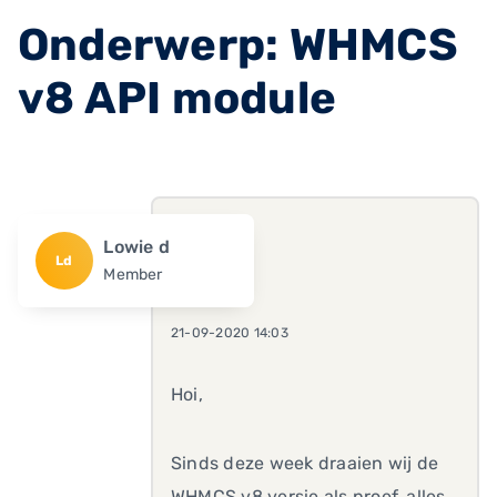
Onderwerp: WHMCS
v8 API module
Lowie d
Ld
Member
21-09-2020 14:03
Hoi,
Sinds deze week draaien wij de
WHMCS v8 versie als proef, alles