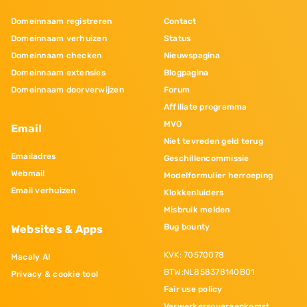
Domeinnaam registreren
Contact
Domeinnaam verhuizen
Status
Domeinnaam checken
Nieuwspagina
Domeinnaam extensies
Blogpagina
Domeinnaam doorverwijzen
Forum
Affiliate programma
MVO
Email
Niet tevreden geld terug
Emailadres
Geschillencommissie
Webmail
Modelformulier herroeping
Email verhuizen
Klokkenluiders
Misbruik melden
Bug bounty
Websites & Apps
KVK: 70570078
Macaly AI
BTW:NL858378140B01
Privacy & cookie tool
Fair use policy
Verwerkersovereenkomst