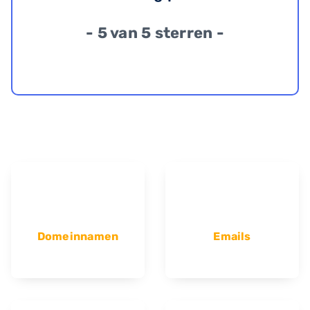
- 5 van 5 sterren -
Domeinnamen
Emails