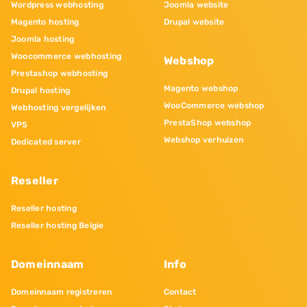
Wordpress webhosting
Joomla website
Magento hosting
Drupal website
Joomla hosting
Woocommerce webhosting
Webshop
Prestashop webhosting
Magento webshop
Drupal hosting
WooCommerce webshop
Webhosting vergelijken
PrestaShop webshop
VPS
Webshop verhuizen
Dedicated server
Reseller
Reseller hosting
Reseller hosting Belgie
Domeinnaam
Info
Domeinnaam registreren
Contact