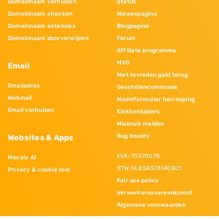
Domeinnaam verhuizen
Status
Domeinnaam checken
Nieuwspagina
Domeinnaam extensies
Blogpagina
Domeinnaam doorverwijzen
Forum
Affiliate programma
MVO
Email
Niet tevreden geld terug
Emailadres
Geschillencommissie
Webmail
Modelformulier herroeping
Email verhuizen
Klokkenluiders
Misbruik melden
Bug bounty
Websites & Apps
KVK: 70570078
Macaly AI
BTW:NL858378140B01
Privacy & cookie tool
Fair use policy
Verwerkersovereenkomst
Algemene voorwaarden