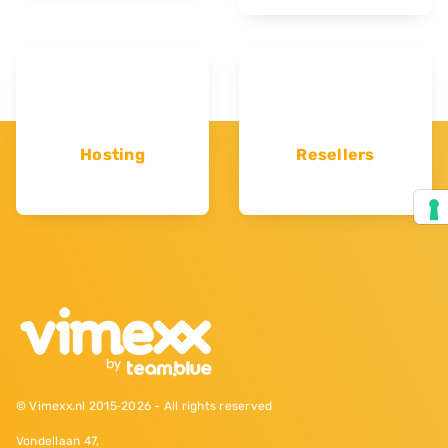
Hosting
Resellers
© Vimexx.nl 2015‐2026 - All rights reserved
Vondellaan 47,