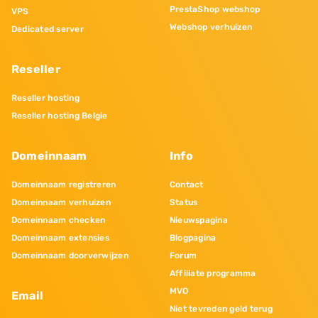
PrestaShop webshop
VPS
Webshop verhuizen
Dedicated server
Reseller
Reseller hosting
Reseller hosting Belgie
Domeinnaam
Info
Domeinnaam registreren
Contact
Domeinnaam verhuizen
Status
Domeinnaam checken
Nieuwspagina
Domeinnaam extensies
Blogpagina
Domeinnaam doorverwijzen
Forum
Affiliate programma
MVO
Email
Niet tevreden geld terug