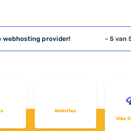
e webhosting provider!
- 5 van 
ls
Websites
Vibe C