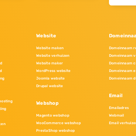
Website
Domeinna
Website maken
Domeinnaam re
Website verhuizen
Domeinnaam v
nd
Website maker
Domeinnaam c
d
WordPress website
Domeinnaam e
ing
Joomla website
Domeinnaam d
Drupal website
Email
osting
Webshop
Emailadres
ting
Magento webshop
Webmail
WooCommerce webshop
Email verhuize
ken
PrestaShop webshop