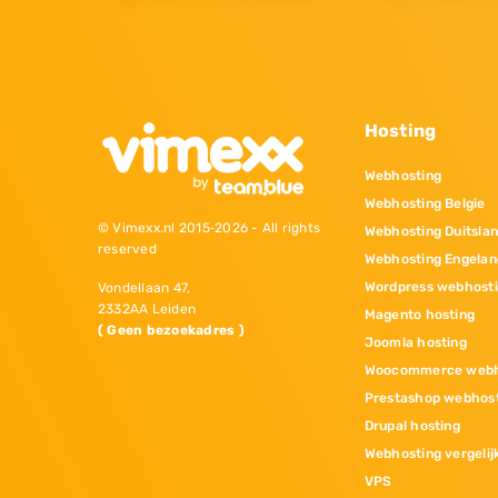
Hosting
Webhosting
Webhosting Belgie
© Vimexx.nl 2015‐2026 - All rights
Webhosting Duitsla
reserved
Webhosting Engelan
Wordpress webhost
Vondellaan 47,
2332AA Leiden
Magento hosting
( Geen bezoekadres )
Joomla hosting
Woocommerce webh
Prestashop webhos
Drupal hosting
Webhosting vergelij
VPS