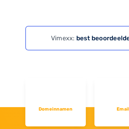
Vimexx:
best beoordeeld
Domeinnamen
Emai