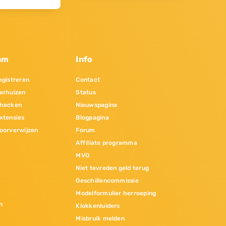
am
Info
gistreren
Contact
erhuizen
Status
hecken
Nieuwspagina
xtensies
Blogpagina
oorverwijzen
Forum
Affiliate programma
MVO
Niet tevreden geld terug
Geschillencommissie
Modelformulier herroeping
n
Klokkenluiders
Misbruik melden