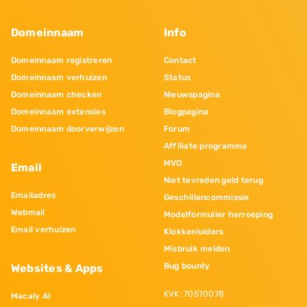
Domeinnaam
Info
Domeinnaam registreren
Contact
Domeinnaam verhuizen
Status
Domeinnaam checken
Nieuwspagina
Domeinnaam extensies
Blogpagina
Domeinnaam doorverwijzen
Forum
Affiliate programma
MVO
Email
Niet tevreden geld terug
Emailadres
Geschillencommissie
Webmail
Modelformulier herroeping
Email verhuizen
Klokkenluiders
Misbruik melden
Bug bounty
Websites & Apps
KVK: 70570078
Macaly AI