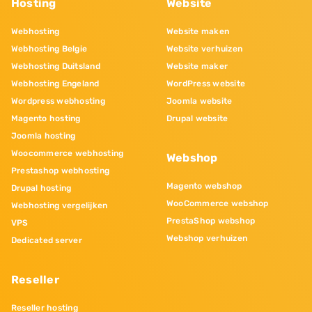
Hosting
Website
Webhosting
Website maken
Webhosting Belgie
Website verhuizen
Webhosting Duitsland
Website maker
Webhosting Engeland
WordPress website
Wordpress webhosting
Joomla website
Magento hosting
Drupal website
Joomla hosting
Woocommerce webhosting
Webshop
Prestashop webhosting
Magento webshop
Drupal hosting
WooCommerce webshop
Webhosting vergelijken
PrestaShop webshop
VPS
Webshop verhuizen
Dedicated server
Reseller
Reseller hosting