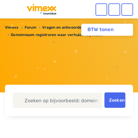
Vimexx
Forum
Vragen en antwoorden
Domeinnaam
BTW tonen
Domeinnaam registreren waar verhuizen bij staat.
Zoeken