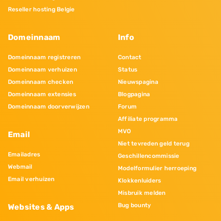
Reseller hosting Belgie
Domeinnaam
Info
Domeinnaam registreren
Contact
Domeinnaam verhuizen
Status
Domeinnaam checken
Nieuwspagina
Domeinnaam extensies
Blogpagina
Domeinnaam doorverwijzen
Forum
Affiliate programma
MVO
Email
Niet tevreden geld terug
Emailadres
Geschillencommissie
Webmail
Modelformulier herroeping
Email verhuizen
Klokkenluiders
Misbruik melden
Bug bounty
Websites & Apps