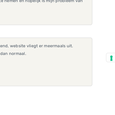
p te nemen en hopelijk is mijn probleem van
end, website vliegt er meermaals uit.
 dan normaal.