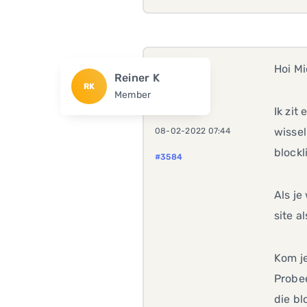
Hoi Mi
Reiner K
RK
Member
Ik zit
wissel
08-02-2022 07:44
blockl
#3584
Als je
site a
Kom je
Probee
die bl