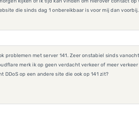
 morgen kijken of ik tijd kan vinden om hierover contact o
bsite die sinds dag 1 onbereikbaar is voor mij dan voorbij.
ok problemen met server 141. Zeer onstabiel sinds vanocht
oudflare merk ik op geen verdacht verkeer of meer verkeer
ht DDoS op een andere site die ook op 141 zit?