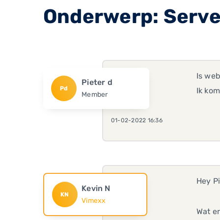
Onderwerp: Serve
Is web
Pieter d
Pd
Ik kom
Member
01-02-2022 16:36
Hey Pi
Kevin N
KN
Vimexx
Wat er