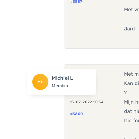
#3587
Met vr
Jard
Met mi
Michiel L
ML
Kan di
Member
?
Mijn h
13-02-2022 20:54
dat ni
#3600
Die fo