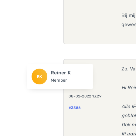
Bij mi
gewees
Zo. Va
Reiner K
RK
Member
Hi Rei
08-02-2022 13:29
Alle 
#3586
geblok
Ook ma
IP adr