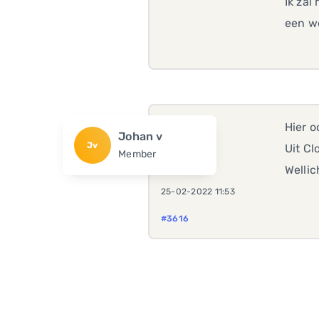
Ik zal
een we
Hier o
Johan v
Jv
Uit Cl
Member
Wellic
25-02-2022 11:53
#3616