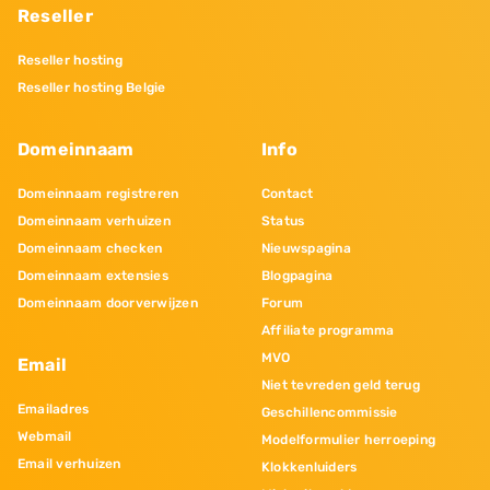
Reseller
Reseller hosting
Reseller hosting Belgie
Domeinnaam
Info
Domeinnaam registreren
Contact
Domeinnaam verhuizen
Status
Domeinnaam checken
Nieuwspagina
Domeinnaam extensies
Blogpagina
Domeinnaam doorverwijzen
Forum
Affiliate programma
MVO
Email
Niet tevreden geld terug
Emailadres
Geschillencommissie
Webmail
Modelformulier herroeping
Email verhuizen
Klokkenluiders