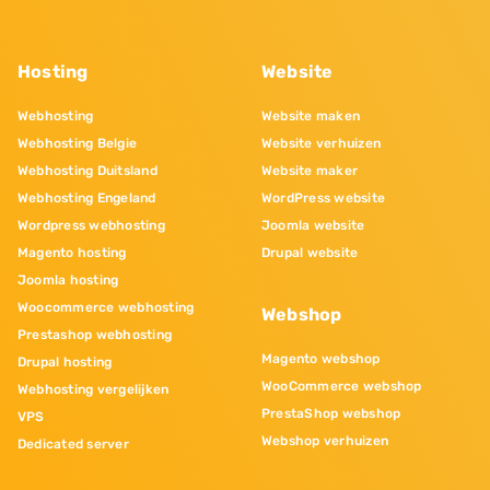
Hosting
Website
Webhosting
Website maken
Webhosting Belgie
Website verhuizen
Webhosting Duitsland
Website maker
Webhosting Engeland
WordPress website
Wordpress webhosting
Joomla website
Magento hosting
Drupal website
Joomla hosting
Woocommerce webhosting
Webshop
Prestashop webhosting
Magento webshop
Drupal hosting
WooCommerce webshop
Webhosting vergelijken
PrestaShop webshop
VPS
Webshop verhuizen
Dedicated server