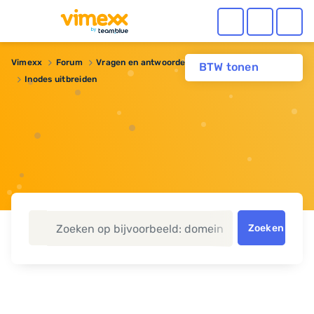
Vimexx
Forum
Vragen en antwoorden
Webhosting
BTW tonen
Inodes uitbreiden
Zoeken