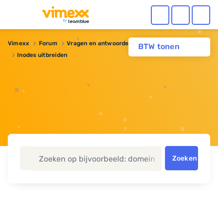
Vimexx
Forum
Vragen en antwoorden
Webhosting
BTW tonen
Inodes uitbreiden
Zoeken