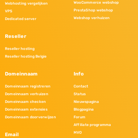
WooCommerce webshop
Webhosting vergelijken
PrestaShop webshop
VPS
Webshop verhuizen
Dedicated server
Reseller
Reseller hosting
Reseller hosting Belgie
Domeinnaam
Info
Domeinnaam registreren
Contact
Domeinnaam verhuizen
Status
Domeinnaam checken
Nieuwspagina
Domeinnaam extensies
Blogpagina
Domeinnaam doorverwijzen
Forum
Affiliate programma
MVO
Email