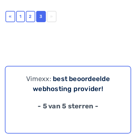
«
1
2
3
»
Vimexx:
best beoordeelde
webhosting provider!
- 5 van 5 sterren -