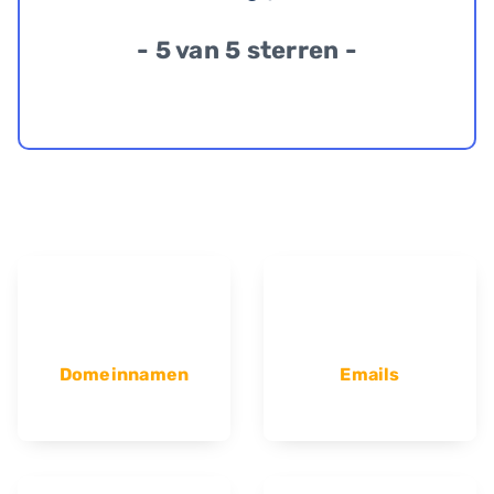
- 5 van 5 sterren -
Domeinnamen
Emails