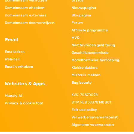
Domeinnaam verhuizen
Status
Domeinnaam checken
Nieuwspagina
Domeinnaam extensies
Blogpagina
Domeinnaam doorverwijzen
Forum
Affiliate programma
MVO
Email
Niet tevreden geld terug
Emailadres
Geschillencommissie
Webmail
Modelformulier herroeping
Email verhuizen
Klokkenluiders
Misbruik melden
Bug bounty
Websites & Apps
KVK: 70570078
Macaly AI
BTW:NL858378140B01
Privacy & cookie tool
Fair use policy
Verwerkersovereenkomst
Algemene voorwaarden