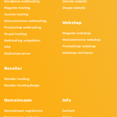
Wordpress webhosting
Joomla website
Magento hosting
Drupal website
Joomla hosting
Woocommerce webhosting
Webshop
Prestashop webhosting
Magento webshop
Drupal hosting
WooCommerce webshop
Webhosting vergelijken
PrestaShop webshop
VPS
Webshop verhuizen
Dedicated server
Reseller
Reseller hosting
Reseller hosting Belgie
Domeinnaam
Info
Domeinnaam registreren
Contact