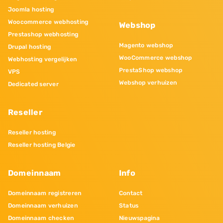
Joomla hosting
Woocommerce webhosting
Webshop
Prestashop webhosting
Magento webshop
Drupal hosting
WooCommerce webshop
Webhosting vergelijken
PrestaShop webshop
VPS
Webshop verhuizen
Dedicated server
Reseller
Reseller hosting
Reseller hosting Belgie
Domeinnaam
Info
Domeinnaam registreren
Contact
Domeinnaam verhuizen
Status
Domeinnaam checken
Nieuwspagina