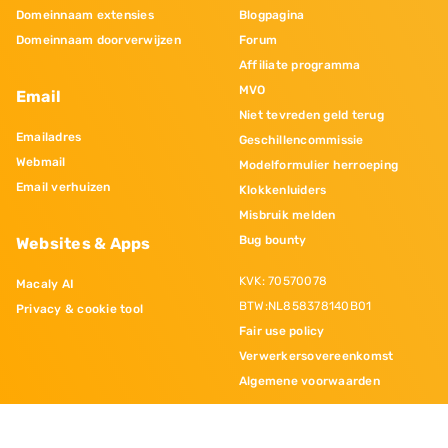
Domeinnaam extensies
Blogpagina
Domeinnaam doorverwijzen
Forum
Affiliate programma
MVO
Email
Niet tevreden geld terug
Emailadres
Geschillencommissie
Webmail
Modelformulier herroeping
Email verhuizen
Klokkenluiders
Misbruik melden
Bug bounty
Websites & Apps
KVK: 70570078
Macaly AI
BTW:NL858378140B01
Privacy & cookie tool
Fair use policy
Verwerkersovereenkomst
Algemene voorwaarden