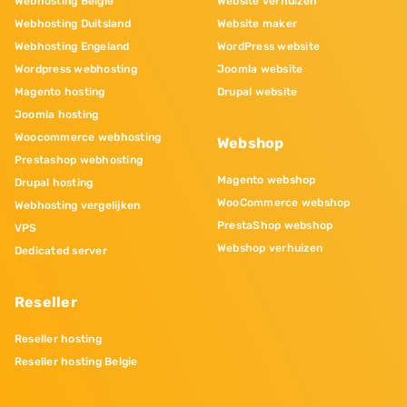
Webhosting Belgie
Website verhuizen
Webhosting Duitsland
Website maker
Webhosting Engeland
WordPress website
Wordpress webhosting
Joomla website
Magento hosting
Drupal website
Joomla hosting
Woocommerce webhosting
Webshop
Prestashop webhosting
Magento webshop
Drupal hosting
WooCommerce webshop
Webhosting vergelijken
PrestaShop webshop
VPS
Webshop verhuizen
Dedicated server
Reseller
Reseller hosting
Reseller hosting Belgie