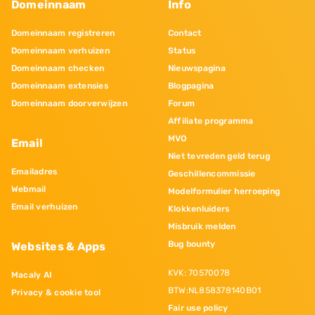
Domeinnaam
Info
Domeinnaam registreren
Contact
Domeinnaam verhuizen
Status
Domeinnaam checken
Nieuwspagina
Domeinnaam extensies
Blogpagina
Domeinnaam doorverwijzen
Forum
Affiliate programma
MVO
Email
Niet tevreden geld terug
Emailadres
Geschillencommissie
Webmail
Modelformulier herroeping
Email verhuizen
Klokkenluiders
Misbruik melden
Bug bounty
Websites & Apps
KVK: 70570078
Macaly AI
BTW:NL858378140B01
Privacy & cookie tool
Fair use policy