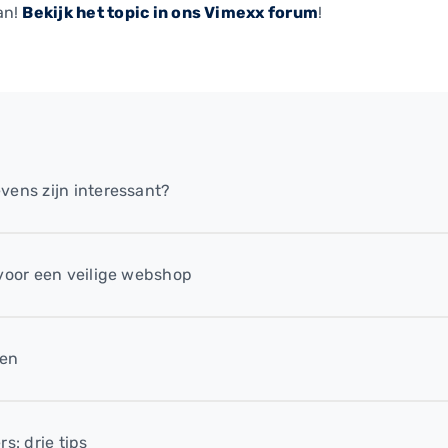
an!
Bekijk het topic in ons Vimexx forum
!
vens zijn interessant?
 voor een veilige webshop
len
s: drie tips