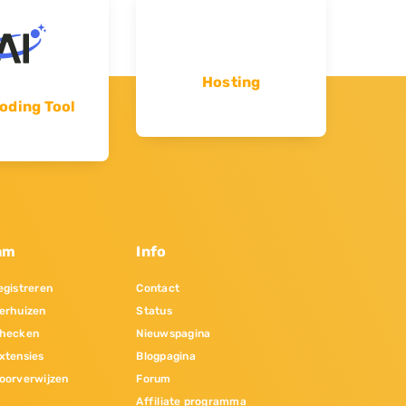
Hosting
oding Tool
am
Info
gistreren
Contact
erhuizen
Status
hecken
Nieuwspagina
xtensies
Blogpagina
oorverwijzen
Forum
Affiliate programma