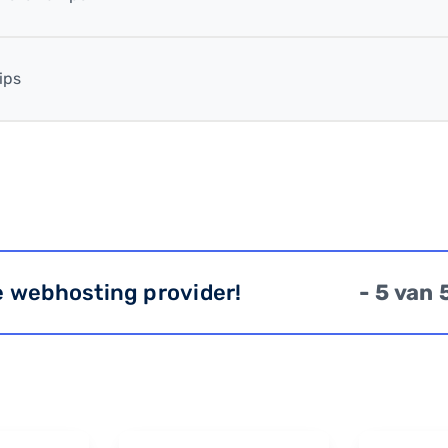
ips
e webhosting provider!
- 5 van 