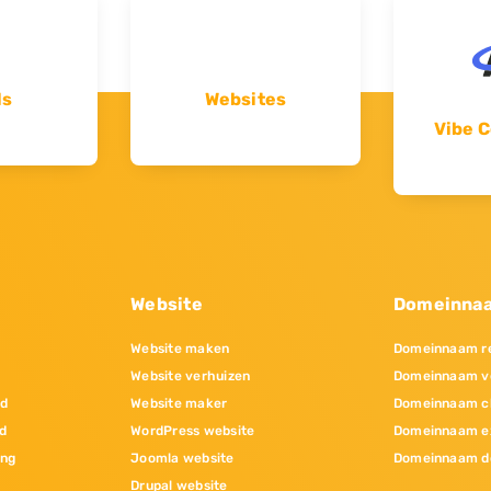
ls
Websites
Vibe C
Website
Domeinna
Website maken
Domeinnaam re
Website verhuizen
Domeinnaam v
nd
Website maker
Domeinnaam c
d
WordPress website
Domeinnaam e
ing
Joomla website
Domeinnaam d
Drupal website