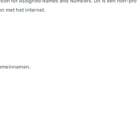
ation for Assigned Names and Numbers. Dit is een non-prof
n met het internet.
 domeinnamen.