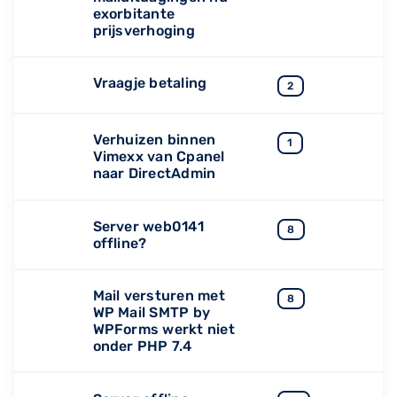
exorbitante
prijsverhoging
Vraagje betaling
2
Verhuizen binnen
1
Vimexx van Cpanel
naar DirectAdmin
Server web0141
8
offline?
Mail versturen met
8
WP Mail SMTP by
WPForms werkt niet
onder PHP 7.4