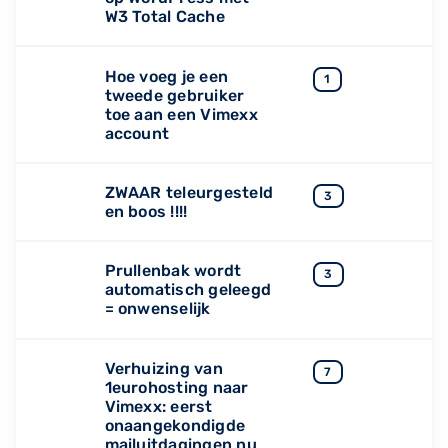
W3 Total Cache
Hoe voeg je een
1
tweede gebruiker
toe aan een Vimexx
account
ZWAAR teleurgesteld
3
en boos !!!!
Prullenbak wordt
3
automatisch geleegd
= onwenselijk
Verhuizing van
7
1eurohosting naar
Vimexx: eerst
onaangekondigde
mailuitdagingen nu