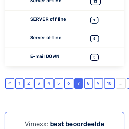
Server offline
13
SERVER off line
1
Server offline
6
E-mail DOWN
5
«
1
2
3
4
5
6
7
8
9
10
...
Vimexx:
best beoordeelde