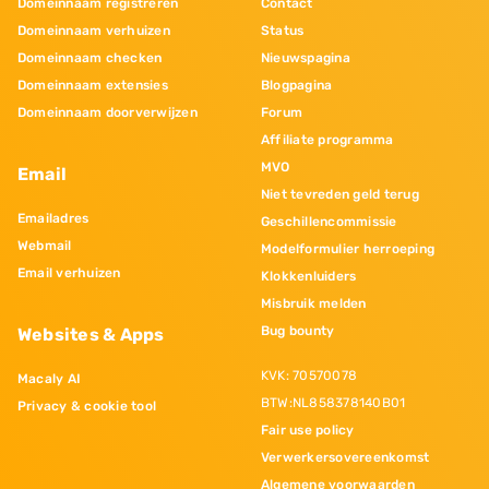
Domeinnaam registreren
Contact
Domeinnaam verhuizen
Status
Domeinnaam checken
Nieuwspagina
Domeinnaam extensies
Blogpagina
Domeinnaam doorverwijzen
Forum
Affiliate programma
MVO
Email
Niet tevreden geld terug
Emailadres
Geschillencommissie
Webmail
Modelformulier herroeping
Email verhuizen
Klokkenluiders
Misbruik melden
Bug bounty
Websites & Apps
KVK: 70570078
Macaly AI
BTW:NL858378140B01
Privacy & cookie tool
Fair use policy
Verwerkersovereenkomst
Algemene voorwaarden