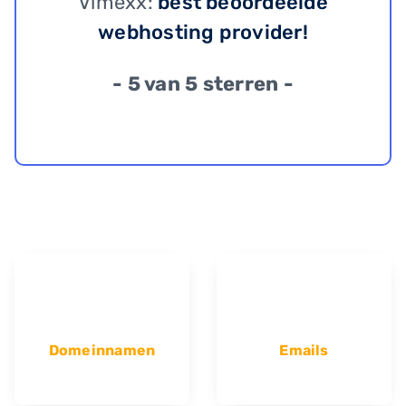
Vimexx:
best beoordeelde
webhosting provider!
- 5 van 5 sterren -
Domeinnamen
Emails