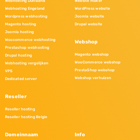
Webhosting Duitsland
Website maker
Webhosting Engeland
WordPress website
Wordpress webhosting
Joomla website
Magento hosting
Drupal website
Joomla hosting
Woocommerce webhosting
Webshop
Prestashop webhosting
Magento webshop
Drupal hosting
WooCommerce webshop
Webhosting vergelijken
PrestaShop webshop
VPS
Webshop verhuizen
Dedicated server
Reseller
Reseller hosting
Reseller hosting Belgie
Domeinnaam
Info