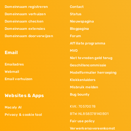
Domeinnaam registreren
Contact
Domeinnaam verhuizen
Status
Domeinnaam checken
Nieuwspagina
Domeinnaam extensies
Blogpagina
Domeinnaam doorverwijzen
Forum
Affiliate programma
MVO
Email
Niet tevreden geld terug
Emailadres
Geschillencommissie
Webmail
Modelformulier herroeping
Email verhuizen
Klokkenluiders
Misbruik melden
Bug bounty
Websites & Apps
KVK: 70570078
Macaly AI
BTW:NL858378140B01
Privacy & cookie tool
Fair use policy
Verwerkersovereenkomst