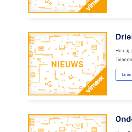
​Dri
Heb jij
Telecom
Lees
​Ond