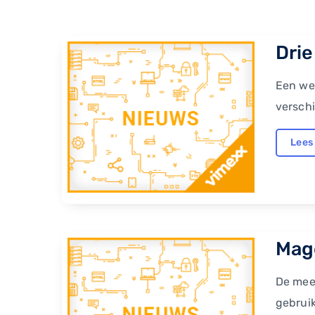
Drie
Een web
verschi
Lees
​Mag
De mee
gebrui