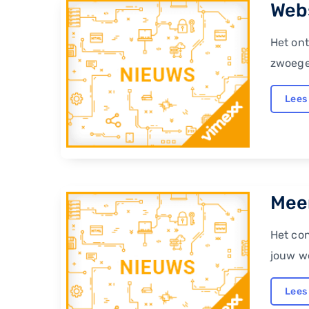
Webs
Het ont
zwoegen
Lees
Meer
Het con
jouw we
Lees