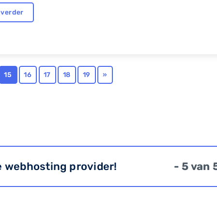
 verder
15
16
17
18
19
»
e webhosting provider!
- 5 van 