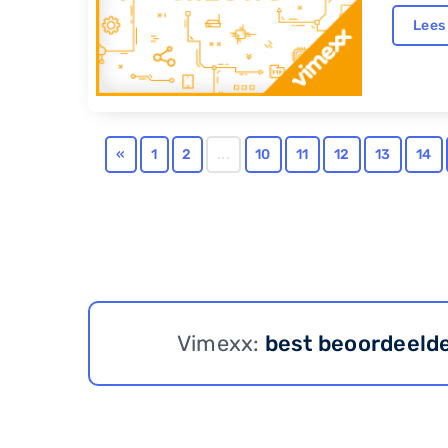
Lees
«
1
2
...
10
11
12
13
14
Vimexx:
best beoordeeld