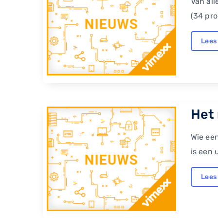
Van all
(34 pro
Lees
​Het
Wie ee
is een 
Lees