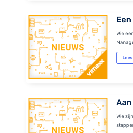
​Een
Wie een
Manage
Lees
Aan 
Wie zij
stappen