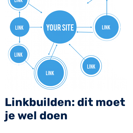
Linkbuilden: dit moet
je wel doen