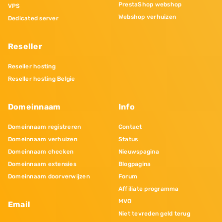
PrestaShop webshop
VPS
Webshop verhuizen
Dedicated server
Reseller
Reseller hosting
Reseller hosting Belgie
Domeinnaam
Info
Domeinnaam registreren
Contact
Domeinnaam verhuizen
Status
Domeinnaam checken
Nieuwspagina
Domeinnaam extensies
Blogpagina
Domeinnaam doorverwijzen
Forum
Affiliate programma
MVO
Email
Niet tevreden geld terug