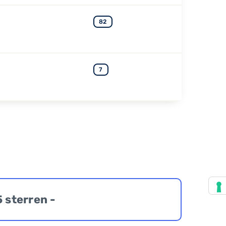
82
7
5 sterren -