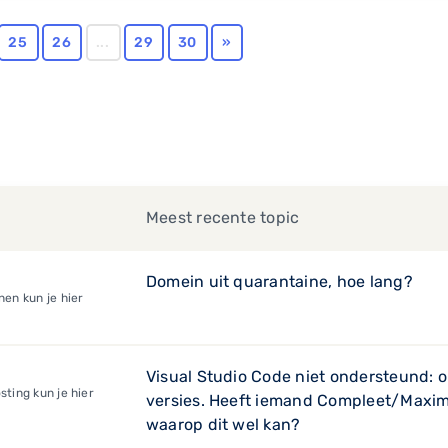
25
26
...
29
30
»
Meest recente topic
Domein uit quarantaine, hoe lang?
en kun je hier
Visual Studio Code niet ondersteund: 
ting kun je hier
versies. Heeft iemand Compleet/Maxim
waarop dit wel kan?