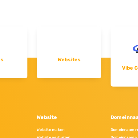
ls
Websites
Vibe C
Website
Domeinna
Website maken
Domeinnaam re
Website verhuizen
Domeinnaam v