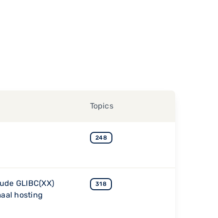
Topics
248
oude GLIBC(XX)
318
aal hosting