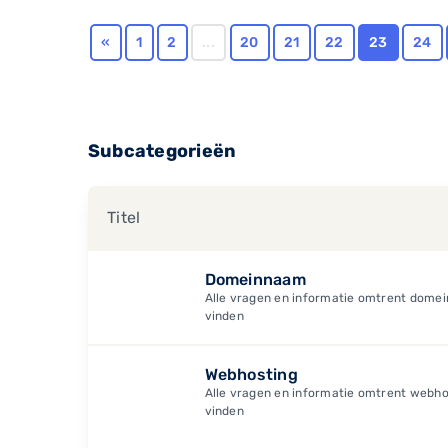
«
1
2
...
20
21
22
23
24
Subcategorieën
Titel
Domeinnaam
Alle vragen en informatie omtrent domein
vinden
Webhosting
Alle vragen en informatie omtrent webhos
vinden