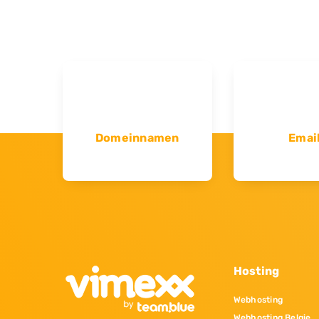
Domeinnamen
Emai
Hosting
Webhosting
Webhosting Belgie