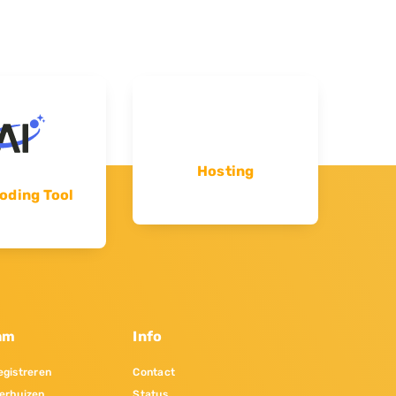
Hosting
oding Tool
am
Info
gistreren
Contact
erhuizen
Status