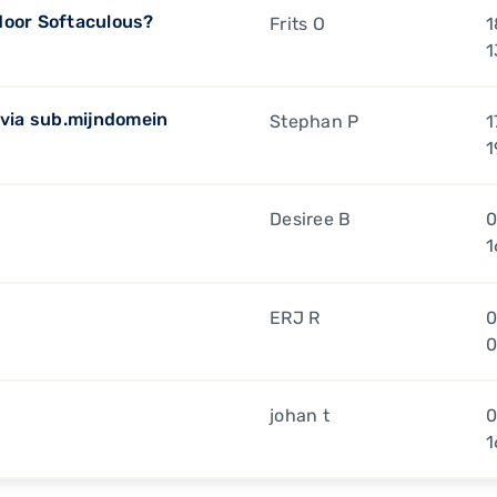
door Softaculous?
Frits O
1
1
via sub.mijndomein
Stephan P
1
1
Desiree B
0
1
ERJ R
0
0
johan t
0
1