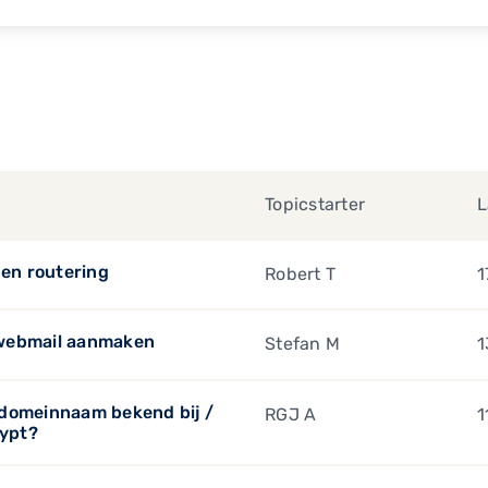
Topicstarter
L
 en routering
Robert T
1
 webmail aanmaken
Stefan M
1
 domeinnaam bekend bij /
RGJ A
1
rypt?