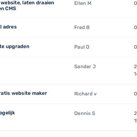
website, laten draaien
Ellen M
0
een CMS
l adres
Fred B
0
 te upgraden
Paul O
0
Sander J
2
1
ratis website maker
Richard v
0
gelijk
Dennis S
2
1