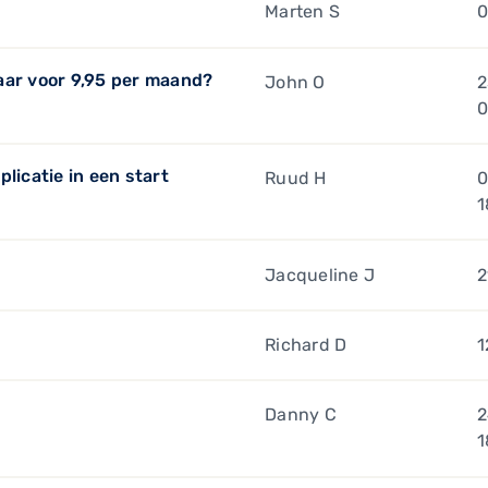
Marten S
0
aar voor 9,95 per maand?
John O
2
0
licatie in een start
Ruud H
0
1
Jacqueline J
2
Richard D
1
Danny C
2
1