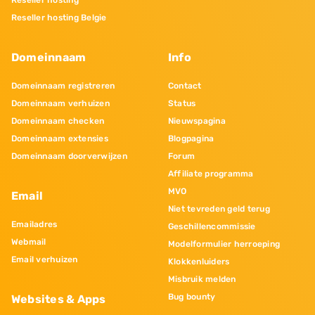
Reseller hosting Belgie
Domeinnaam
Info
Domeinnaam registreren
Contact
Domeinnaam verhuizen
Status
Domeinnaam checken
Nieuwspagina
Domeinnaam extensies
Blogpagina
Domeinnaam doorverwijzen
Forum
Affiliate programma
MVO
Email
Niet tevreden geld terug
Emailadres
Geschillencommissie
Webmail
Modelformulier herroeping
Email verhuizen
Klokkenluiders
Misbruik melden
Bug bounty
Websites & Apps