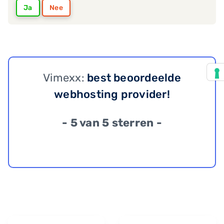
Ja
Nee
Vimexx:
best beoordeelde
webhosting provider!
- 5 van 5 sterren -