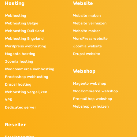
Hosting
Website
Webhosting
Website maken
Webhosting Belgie
Website verhuizen
Webhosting Duitsland
Website maker
Webhosting Engeland
WordPress website
Wordpress webhosting
Joomla website
Magento hosting
Drupal website
Joomla hosting
Woocommerce webhosting
Webshop
Prestashop webhosting
Magento webshop
Drupal hosting
WooCommerce webshop
Webhosting vergelijken
PrestaShop webshop
VPS
Webshop verhuizen
Dedicated server
Reseller
Reseller hosting