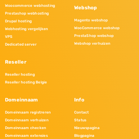
Woocommerce webhosting
Webshop
Prestashop webhosting
Magento webshop
Drupal hosting
WooCommerce webshop
Webhosting vergelijken
PrestaShop webshop
VPS
Webshop verhuizen
Dedicated server
Reseller
Reseller hosting
Reseller hosting Belgie
Domeinnaam
Info
Domeinnaam registreren
Contact
Domeinnaam verhuizen
Status
Domeinnaam checken
Nieuwspagina
Domeinnaam extensies
Blogpagina