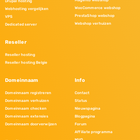
Drupal hosting
WooCommerce webshop
Webhosting vergelijken
PrestaShop webshop
VPS
Webshop verhuizen
Dedicated server
Reseller
Reseller hosting
Reseller hosting Belgie
Domeinnaam
Info
Domeinnaam registreren
Contact
Domeinnaam verhuizen
Status
Domeinnaam checken
Nieuwspagina
Domeinnaam extensies
Blogpagina
Domeinnaam doorverwijzen
Forum
Affiliate programma
MVO