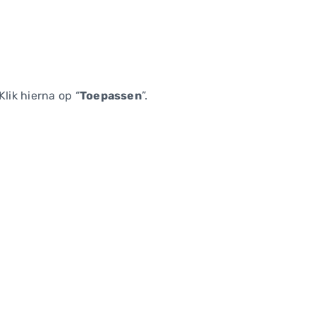
lik hierna op “
Toepassen
”.