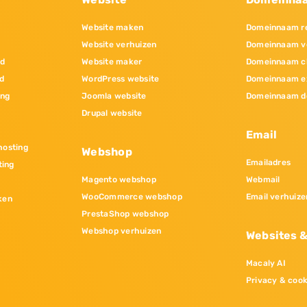
Website maken
Domeinnaam re
Website verhuizen
Domeinnaam v
nd
Website maker
Domeinnaam c
d
WordPress website
Domeinnaam e
ing
Joomla website
Domeinnaam d
Drupal website
Email
osting
Webshop
Emailadres
ting
Magento webshop
Webmail
WooCommerce webshop
Email verhuize
ken
PrestaShop webshop
Webshop verhuizen
Websites 
Macaly AI
Privacy & cook