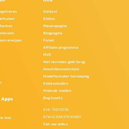
gistreren
Contact
erhuizen
Status
hecken
Nieuwspagina
xtensies
Blogpagina
oorverwijzen
Forum
Affiliate programma
MVO
Niet tevreden geld terug
Geschillencommissie
Modelformulier herroeping
n
Klokkenluiders
Misbruik melden
Bug bounty
& Apps
KVK: 70570078
BTW:NL858378140B01
ie tool
Fair use policy