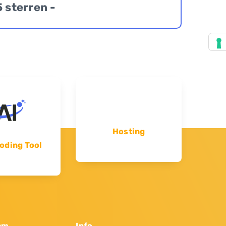
5 sterren -
Hosting
oding Tool
am
Info