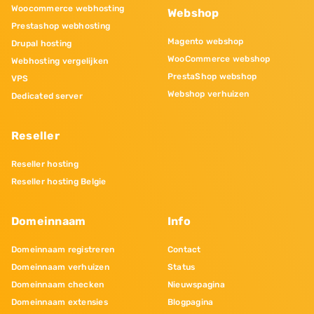
Woocommerce webhosting
Webshop
Prestashop webhosting
Magento webshop
Drupal hosting
WooCommerce webshop
Webhosting vergelijken
PrestaShop webshop
VPS
Webshop verhuizen
Dedicated server
Reseller
Reseller hosting
Reseller hosting Belgie
Domeinnaam
Info
Domeinnaam registreren
Contact
Domeinnaam verhuizen
Status
Domeinnaam checken
Nieuwspagina
Domeinnaam extensies
Blogpagina