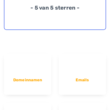
- 5 van 5 sterren -
Domeinnamen
Emails