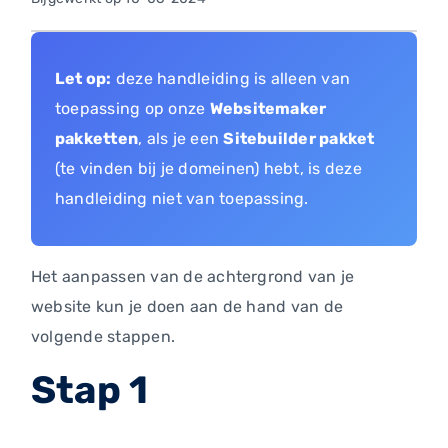
Let op:
deze handleiding is alleen van
toepassing op onze
Websitemaker
pakketten
, als je een
Sitebuilder pakket
(te vinden bij je domeinen) hebt, is deze
handleiding niet van toepassing.
Het aanpassen van de achtergrond van je
website kun je doen aan de hand van de
volgende stappen.
Stap 1