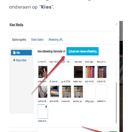
onderaan op “
Kies
”.